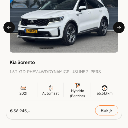
Kia Sorento
1.6 T-GDI PHEV 4WD DYNAMICPLUSLINE 7-PERS
Hybride
2021
Automaat
65.513 km
(Benzine)
Bekijk
€ 36.945,-