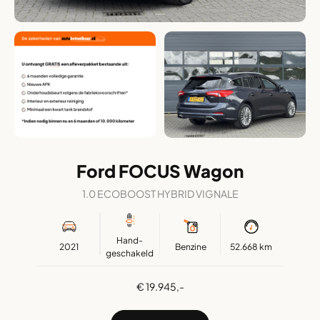
Ford FOCUS Wagon
1.0 ECOBOOST HYBRID VIGNALE
Hand-
2021
Benzine
52.668 km
geschakeld
€ 19.945,-